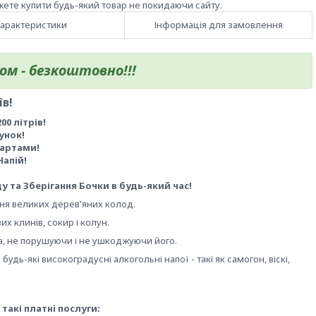
жете купити будь-який товар не покидаючи сайту.
арактеристики
Інформація для замовлення
м - безкоштовно!!!
в!
0 літрів!
унок!
артами!
апій!
у та Зберігання Бочки в будь-який час!
я великих дерев'яних колод.
х клинів, сокир і колун.
, не порушуючи і не ушкоджуючи його.
удь-які високоградусні алкогольні напої - такі як самогон, віскі,
акі платні послуги: