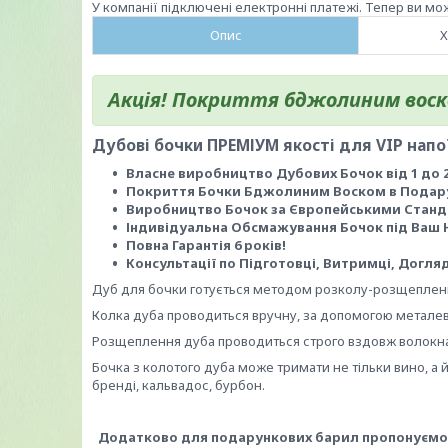
У компанії підключені електронні платежі. Тепер ви мо
Опис
Х
Акція! Покриття бджолиним воско
Дубові бочки ПРЕМІУМ якості для VIP напої
Власне виробництво Дубових Бочок від 1 до 20
Покриття Бочки Бджолиним Воском в Подар
Виробництво Бочок за Європейськими Станд
Індивідуальна Обсмажування Бочок під Ваш Н
Повна Гарантія 6 років!
Консультації по Підготовці, Витримці, Догляд
Дуб для бочки готується методом розколу-розщепленн
Колка дуба проводиться вручну, за допомогою металеви
Розщеплення дуба проводиться строго вздовж волокна
Бочка з колотого дуба може тримати не тільки вино, а й б
бренді, кальвадос, бурбон.
Додатково для подарункових барил пропонуємо т