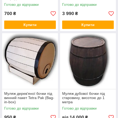
Готово до відправки
Готово до відправки
700
3 990
₴
₴
Купити
Купити
Муляж дерев'яної бочки під
Муляж дубової бочки під
винний пакет Tetra Pak (Bag-
старовину, висотою до 1
in-box)
метра
Готово до відправки
Готово до відправки
950
14 000
₴
від
₴