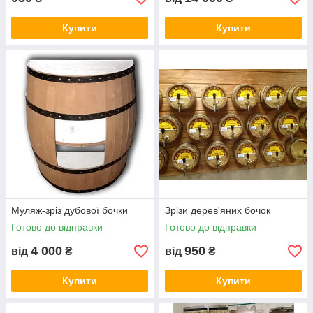
Купити
Купити
Муляж-зріз дубової бочки
Зрізи дерев'яних бочок
Готово до відправки
Готово до відправки
4 000
950
від
₴
від
₴
Купити
Купити