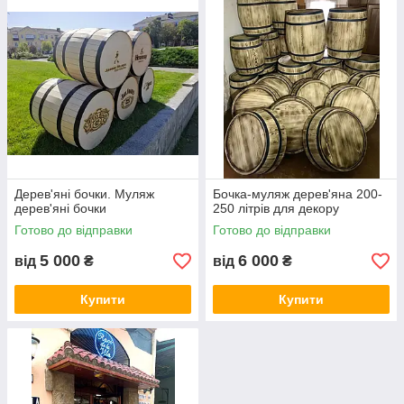
Дерев'яні бочки. Муляж
Бочка-муляж дерев'яна 200-
дерев'яні бочки
250 літрів для декору
Готово до відправки
Готово до відправки
5 000
6 000
від
₴
від
₴
Купити
Купити