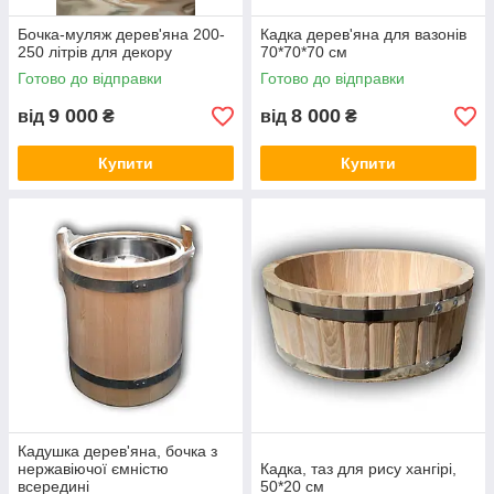
Бочка-муляж дерев'яна 200-
Кадка дерев'яна для вазонів
250 літрів для декору
70*70*70 см
Готово до відправки
Готово до відправки
9 000
8 000
від
₴
від
₴
Купити
Купити
Кадушка дерев'яна, бочка з
нержавіючої ємністю
Кадка, таз для рису хангірі,
всередині
50*20 см