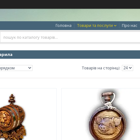
Головна
Товари та послуги
Про нас
арила