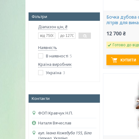
Фільтри
Бочка дубова 
літрів для вина
Діапазон цін, ₴
12 700 ₴
Готово до від
Наявність
В наявності
5
КУПИТИ
Країна виробник
Україна
3
Контакти
ФОП Кравчук Н.П.
Наталя Вячеслав
вул. Івана Кожедуба 155, Біла
Церква, Україна