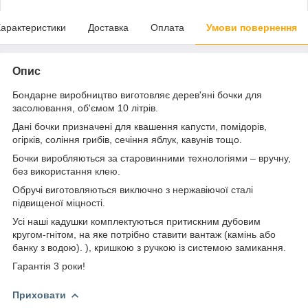
арактеристики
Доставка
Оплата
Умови повернення
Опис
Бондарне виробництво виготовляє дерев'яні бочки для
засолювання, об'ємом 10 літрів.
Дані бочки призначені для квашення капусти, помідорів,
огірків, соління грибів, сечіння яблук, кавунів тощо.
Бочки виробляються за старовинними технологіями – вручну,
без використання клею.
Обручі виготовляються виключно з нержавіючої сталі
підвищеної міцності.
Усі наші кадушки комплектуються притискним дубовим
кругом-гнітом, на яке потрібно ставити вантаж (камінь або
банку з водою). ), кришкою з ручкою із системою замикання.
Гарантія 3 роки!
Приховати