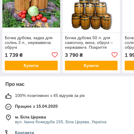
Бочка дубова, кадка для
Бочка дубова 50 л. для
Бочк
солінь 3 л., нержавіюча
самогону, вина, обручі –
солі
обручі
нержавіючі. Покриття
обру
воском у Подарунок!
1 739
3 790
1 9
₴
₴
Купити
Купити
Про нас
100% позитивних з 45 відгуків за рік
Працює з 15.04.2020
м. Біла Церква
вул. Івана Кожедуба 155, Біла Церква, Україна
Контакти