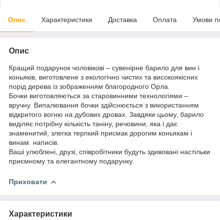
Опис
Характеристики
Доставка
Оплата
Умови п
Опис
Кращий подарунок чоловікові – сувенірне барило для вин і
коньяків, виготовлене з екологічно чистих та високоякісних
порід дерева із зображенням благородного Орла.
Бочки виготовляються за старовинними технологіями –
вручну. Випалювання бочки здійснюється з використанням
відкритого вогню на дубових дровах. Завдяки цьому, барило
виділяє потрібну кількість таніну, речовини, яка і дає
знаменитий, злегка терпкий присмак дорогим коньякам і
винам. написів.
Ваші улюблені, друзі, співробітники будуть здивовані настільки
приємному та елегантному подарунку.
Приховати
Характеристики