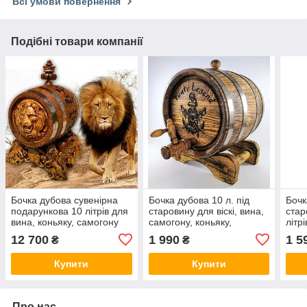
Всі умови повернення
Подібні товари компанії
Бочка дубова сувенірна
Бочка дубова 10 л. під
Бочк
подарункова 10 літрів для
старовину для віскі, вина,
стар
вина, коньяку, самогону
самогону, коньяку,
літрі
лазерне гравіювання.
само
12 700
1 990
1 5
₴
₴
нерж
Купити
Купити
Про нас