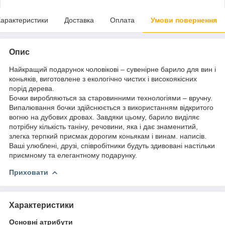
арактеристики
Доставка
Оплата
Умови повернення
Опис
Найкращий подарунок чоловікові – сувенірне барило для вин і
коньяків, виготовлене з екологічно чистих і високоякісних
порід дерева.
Бочки виробляються за старовинними технологіями – вручну.
Випалювання бочки здійснюється з використанням відкритого
вогню на дубових дровах. Завдяки цьому, барило виділяє
потрібну кількість таніну, речовини, яка і дає знаменитий,
злегка терпкий присмак дорогим коньякам і винам. написів.
Ваші улюблені, друзі, співробітники будуть здивовані настільки
приємному та елегантному подарунку.
Приховати
Характеристики
Основні атрибути