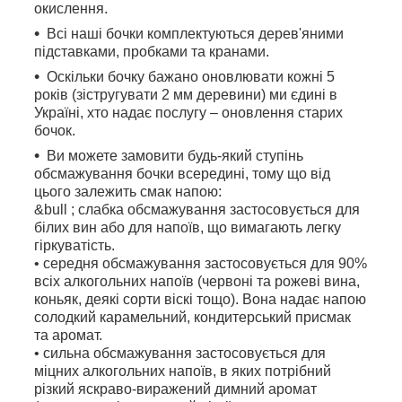
окислення.
Всі наші бочки комплектуються дерев'яними
підставками, пробками та кранами.
Оскільки бочку бажано оновлювати кожні 5
років (зістругувати 2 мм деревини) ми єдині в
Україні, хто надає послугу – оновлення старих
бочок.
Ви можете замовити будь-який ступінь
обсмажування бочки всередині, тому що від
цього залежить смак напою:
&bull ; слабка обсмажування застосовується для
білих вин або для напоїв, що вимагають легку
гіркуватість.
• середня обсмажування застосовується для 90%
всіх алкогольних напоїв (червоні та рожеві вина,
коньяк, деякі сорти віскі тощо). Вона надає напою
солодкий карамельний, кондитерський присмак
та аромат.
• сильна обсмажування застосовується для
міцних алкогольних напоїв, в яких потрібний
різкий яскраво-виражений димний аромат