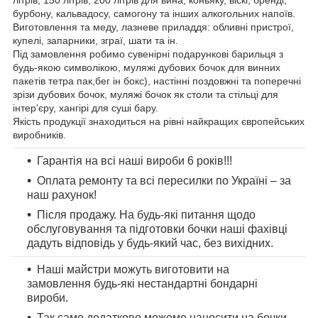
літрів, 150 літрів, 200 літрів для вина, коньяку, віскі, бренді,
бурбону, кальвадосу, самогону та інших алкогольних напоїв.
Виготовлення та меду, лазневе приладдя: обливні пристрої,
купелі, запарники, зграї, шати та ін.
Під замовлення робимо сувенірні подарункові барильця з
будь-якою символікою, муляжі дубових бочок для винних
пакетів тетра пак,бег ін бокс), настінні поздовжні та поперечні
зрізи дубових бочок, муляжі бочок як столи та стільці для
інтер'єру, хангірі для суші бару.
Якість продукції знаходиться на рівні найкращих європейських
виробників.
Гарантія на всі наші вироби 6 років!!!
Оплата ремонту та всі пересилки по Україні – за
наш рахунок!
Після продажу. На будь-які питання щодо
обслуговування та підготовки бочки наші фахівці
дадуть відповідь у будь-який час, без вихідних.
Наші майстри можуть виготовити на
замовлення будь-які нестандартні бондарні
вироби.
Так само додатково можемо наносити на бочки