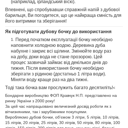
(наприклад, ірландський віскі).
Впевнені, що спробувавши справжній напій з дубової
барильця, Ви погодитеся, що це найкраща ємність для
його витримки та зберігання!
Як підготувати дубову бочку до використання
Перед початком експлуатації бочку необхідно
наповнити холодною водою. Деревина дуба
набухне і закриє всі щілини. Змінюйте воду раз
на добу, доки вода не стане прозорою. Цей
процес зазвичай займає від декількох днів до
тижня. Після використання бочку необхідно
зберігати з рідиною (достатньо 1 літра води).
Міняти воду краще раз на два тижні.
Тоді така бочка вам прослужить багато десятиліть!
<
Бондарне виробництво ФОП Кравчук Н.П. представлено на
ринку України з 2000 року!
За цей час напрацьовано величезний досвід роботи як з
вітчизняними, так і зарубіжними покупцями.
Виробляємо дубові бочки, об'ємом 3 літри, 5 літрів, 10 літрів,
15 літрів, 20 літрів, 25 літрів, 30 літрів, 50 літрів, 80 літрів, 100