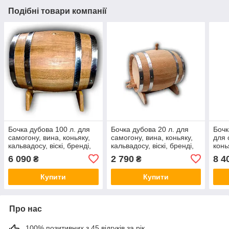
Подібні товари компанії
Бочка дубова 100 л. для
Бочка дубова 20 л. для
Бочк
самогону, вина, коньяку,
самогону, вина, коньяку,
для 
кальвадосу, віскі, бренді,
кальвадосу, віскі, бренді,
конь
рому. Покриття воском у
рому. Покриття воском у
брен
6 090
2 790
8 4
₴
₴
Подарунок!
Подарунок!
Пода
Купити
Купити
Про нас
100% позитивних з 45 відгуків за рік