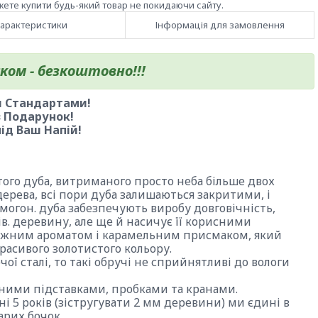
жете купити будь-який товар не покидаючи сайту.
арактеристики
Інформація для замовлення
ком - безкоштовно!!!
и Стандартами!
 Подарунок!
ід Ваш Напій!
ого дуба, витриманого просто неба більше двох
 дерева, всі пори дуба залишаються закритими, і
амогон. дуба забезпечують виробу довговічність,
ів. деревину, але ще й насичує її корисними
ніжним ароматом і карамельним присмаком, який
расивого золотистого кольору.
ої сталі, то такі обручі не сприйнятливі до вологи
яними підставками, пробками та кранами.
і 5 років (зістругувати 2 мм деревини) ми єдині в
арих бочок.