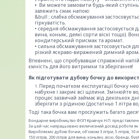
Ви можете замовити будь-який ступінь
залежить смак напою:
&bull ; слабка обсмажування застосовуєть
гіркуватість.
• середня обсмажування застосовується дл
вина, коньяк, деякі сорти віскі тощо). В
кондитерський присмак та аромат.
• сильна обсмажування застосовується дл
різкий яскраво-виражений димний аромат
Впевнені, що спробувавши справжній напій 
ємність для його витримки та зберігання!
Як підготувати дубову бочку до викорис
Перед початком експлуатації бочку не
набухне і закриє всі щілини. Змінюйте во
процес зазвичай займає від декількох дн
зберігати з рідиною (достатньо 1 літра в
Тоді така бочка вам прослужить багато деся
Бондарне виробництво ФОП Кравчук Н.П. представлено 
За цей час напрацьовано величезний досвід роботи як 
Виробляємо дубові бочки, об'ємом 3 літри, 5 літрів, 10 літрів,
150 літрів, 200 літрів для вина, коньяку, віскі, бренді, 