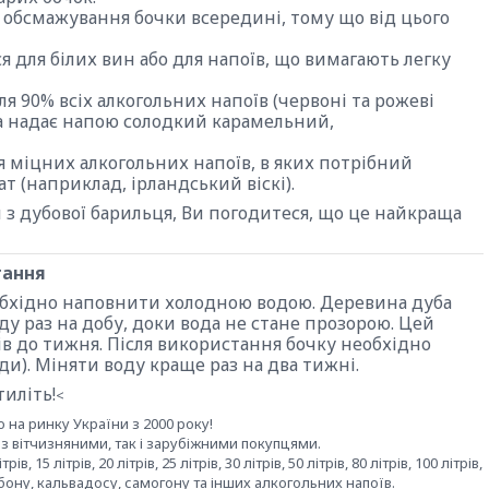
 обсмажування бочки всередині, тому що від цього
ся для білих вин або для напоїв, що вимагають легку
я 90% всіх алкогольних напоїв (червоні та рожеві
она надає напою солодкий карамельний,
я міцних алкогольних напоїв, в яких потрібний
 (наприклад, ірландський віскі).
з дубової барильця, Ви погодитеся, що це найкраща
тання
обхідно наповнити холодною водою. Деревина дуба
ду раз на добу, доки вода не стане прозорою. Цей
ів до тижня. Після використання бочку необхідно
оди). Міняти воду краще раз на два тижні.
тиліть!
<
на ринку України з 2000 року!
з вітчизняними, так і зарубіжними покупцями.
 15 літрів, 20 літрів, 25 літрів, 30 літрів, 50 літрів, 80 літрів, 100 літрів,
бурбону, кальвадосу, самогону та інших алкогольних напоїв.