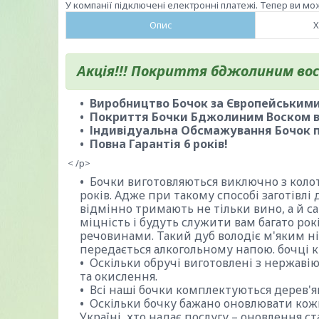
У компанії підключені електронні платежі. Тепер ви мо
Опис
Х
Акція!!! Покриття бджолиним вос
Виробництво Бочок за Європейським
Покриття Бочки Бджолиним Воском в
Індивідуальна Обсмажування Бочок п
Повна Гарантія 6 років!
< /p>
Бочки виготовляються виключно з колот
років. Адже при такому способі заготівлі
відмінно тримають не тільки вино, а й с
міцність і будуть служити вам багато рок
речовинами. Такий дуб володіє м'яким 
передається алкогольному напою. бочці к
Оскільки обручі виготовлені з нержавіюч
та окислення.
Всі наші бочки комплектуються дерев'
Оскільки бочку бажано оновлювати кожн
Україні, хто надає послугу – оновлення ст