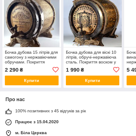
Бочка дубова 15 літрів для
Бочка дубова для віскі 10
Бочк
самогону з нержавіючими
літрів, обручі-нержавіюча
вина,
обручами. Покриття
сталь. Покриття воском у
нерж
воском у Подарунок!
Подарунок!
Покр
2 290
1 990
5 4
₴
₴
Пода
Купити
Купити
Про нас
100% позитивних з 45 відгуків за рік
Працює з 15.04.2020
м. Біла Церква