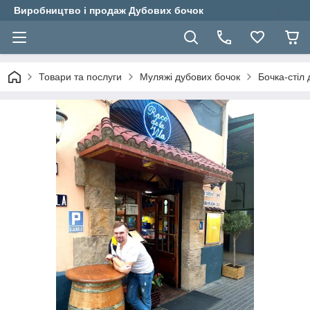
Виробництво і продаж Дубових бочок
Товари та послуги
Муляжі дубових бочок
Бочка-стіл 